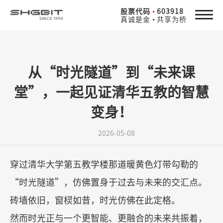
股票代码
603918
真诚是金
共享为桥
从“时光隧道”到“未来课
堂”，一起见证清华五教的智慧
变身！
2026-05-08
穿过清华大学第五教学楼那道暖黄色灯带勾勒的
“
时光隧道
”
，仿佛置身于过去与未来的交汇点。
砖墙依旧，窗棂如昔，时光仿佛在此定格。
然而时光正与一个更智能、更融合的未来共振着，